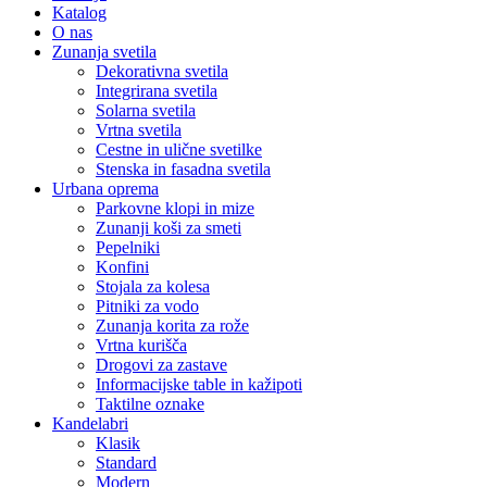
Katalog
O nas
Zunanja svetila
Dekorativna svetila
Integrirana svetila
Solarna svetila
Vrtna svetila
Cestne in ulične svetilke
Stenska in fasadna svetila
Urbana oprema
Parkovne klopi in mize
Zunanji koši za smeti
Pepelniki
Konfini
Stojala za kolesa
Pitniki za vodo
Zunanja korita za rože
Vrtna kurišča
Drogovi za zastave
Informacijske table in kažipoti
Taktilne oznake
Kandelabri
Klasik
Standard
Modern