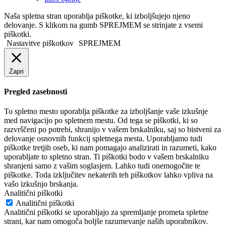
Naša spletna stran uporablja piškotke, ki izboljšujejo njeno
delovanje. S klikom na gumb SPREJMEM se strinjate z vsemi
piškotki.
Nastavitve piškotkov
SPREJMEM
Zapri
Pregled zasebnosti
To spletno mesto uporablja piškotke za izboljšanje vaše izkušnje
med navigacijo po spletnem mestu. Od tega se piškotki, ki so
razvrščeni po potrebi, shranijo v vašem brskalniku, saj so bistveni za
delovanje osnovnih funkcij spletnega mesta. Uporabljamo tudi
piškotke tretjih oseb, ki nam pomagajo analizirati in razumeti, kako
uporabljate to spletno stran. Ti piškotki bodo v vašem brskalniku
shranjeni samo z vašim soglasjem. Lahko tudi onemogočite te
piškotke. Toda izključitev nekaterih teh piškotkov lahko vpliva na
vašo izkušnjo brskanja.
Analitični piškotki
Analitični piškotki
Analitični piškotki se uporabljajo za spremljanje prometa spletne
strani, kar nam omogoča boljše razumevanje naših uporabnikov.