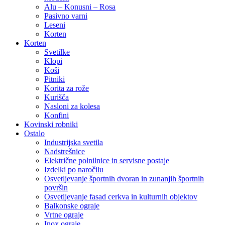
Alu – Konusni – Rosa
Pasivno varni
Leseni
Korten
Korten
Svetilke
Klopi
Koši
Pitniki
Korita za rože
Kurišča
Nasloni za kolesa
Konfini
Kovinski robniki
Ostalo
Industrijska svetila
Nadstrešnice
Električne polnilnice in servisne postaje
Izdelki po naročilu
Osvetljevanje športnih dvoran in zunanjih športnih
površin
Osvetljevanje fasad cerkva in kulturnih objektov
Balkonske ograje
Vrtne ograje
Inox ograje