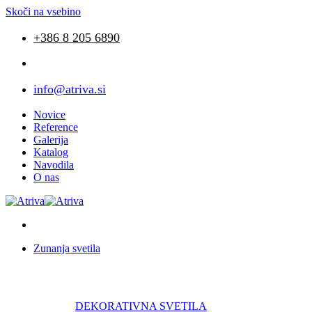
Skoči na vsebino
+386 8 205 6890
info@atriva.si
Novice
Reference
Galerija
Katalog
Navodila
O nas
Zunanja svetila
DEKORATIVNA SVETILA