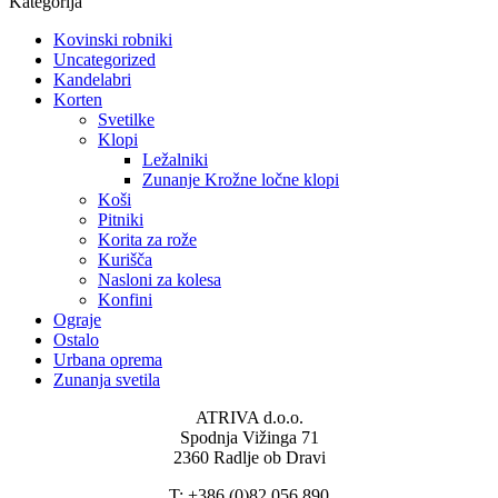
Kategorija
Kovinski robniki
Uncategorized
Kandelabri
Korten
Svetilke
Klopi
Ležalniki
Zunanje Krožne ločne klopi
Koši
Pitniki
Korita za rože
Kurišča
Nasloni za kolesa
Konfini
Ograje
Ostalo
Urbana oprema
Zunanja svetila
ATRIVA d.o.o.
Spodnja Vižinga 71
2360 Radlje ob Dravi
T: +386 (0)82 056 890