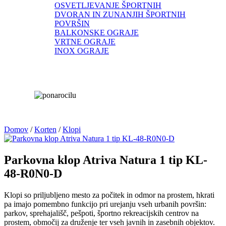
OSVETLJEVANJE ŠPORTNIH
DVORAN IN ZUNANJIH ŠPORTNIH
POVRŠIN
BALKONSKE OGRAJE
VRTNE OGRAJE
INOX OGRAJE
Domov
/
Korten
/
Klopi
Parkovna klop Atriva Natura 1 tip KL-
48-R0N0-D
Klopi so priljubljeno mesto za počitek in odmor na prostem, hkrati
pa imajo pomembno funkcijo pri urejanju vseh urbanih površin:
parkov, sprehajališč, pešpoti, športno rekreacijskih centrov na
prostem, območij za druženje ter vseh javnih in zasebnih objektov.