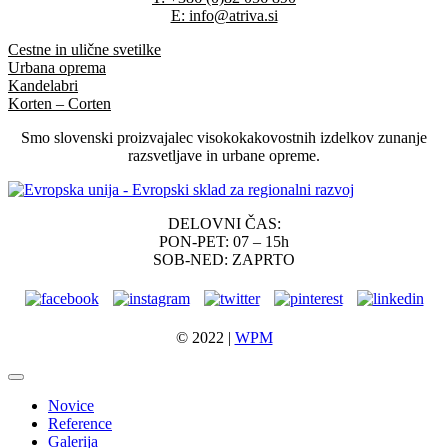
E: info@atriva.si
Cestne in ulične svetilke
Urbana oprema
Kandelabri
Korten – Corten
Smo slovenski proizvajalec visokokakovostnih izdelkov zunanje
razsvetljave in urbane opreme.
DELOVNI ČAS:
PON-PET: 07 – 15h
SOB-NED: ZAPRTO
© 2022 |
WPM
Novice
Reference
Galerija