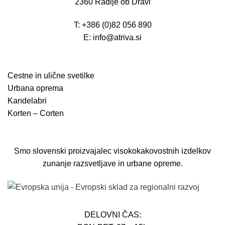
2360 Radlje ob Dravi
T: +386 (0)82 056 890
E: info@atriva.si
Cestne in ulične svetilke
Urbana oprema
Kandelabri
Korten – Corten
Smo slovenski proizvajalec visokokakovostnih izdelkov
zunanje razsvetljave in urbane opreme.
DELOVNI ČAS: