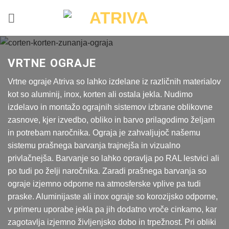
Skoči
na
vsebino
VRTNE OGRAJE
Vrtne ograje Atriva so lahko izdelane iz različnih materialov
kot so aluminij, inox, korten ali ostala jekla. Nudimo
izdelavo in montažo ograjnih sistemov izbrane oblikovne
zasnove, kjer izvedbo, obliko in barvo prilagodimo željam
in potrebam naročnika. Ograja je zahvaljujoč našemu
sistemu prašnega barvanja trajnejša in vizualno
privlačnejša. Barvanje so lahko opravlja po RAL lestvici ali
po tudi po želji naročnika. Zaradi prašnega barvanja so
ograje izjemno odporne na atmosferske vplive pa tudi
praske. Aluminijaste ali inox ograje so korozijsko odporne,
v primeru uporabe jekla pa jih dodatno vroče cinkamo, kar
zagotavlja izjemno življenjsko dobo in trpežnost. Pri obliki