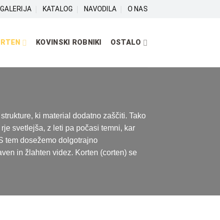
GALERIJA
KATALOG
NAVODILA
O NAS
ORTEN
KOVINSKI ROBNIKI
OSTALO
 strukture, ki material dodatno zaščiti. Tako
je svetlejša, z leti pa počasi temni, kar
. S tem dosežemo dolgotrajno
ven in žlahten videz. Korten (corten) se