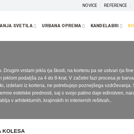
NOVICE
REFERENCE
ANJA SVETILA
URBANA OPREMA
KANDELABRI
K
. Drugim vrstam jekla rja škodi, na kortenu pa se ustvari rja fine
 jeklom podaljša za 4 do 8-krat. V začetni fazi procesa je barva r
lki, izdelani iz kortena, ne potrebujejo poznejšega vzdrževanja
mne estetske prednosti, saj s svojo patino daje edinstven, nara
ja v arhitekturnih, krajinskih in interiernih rešitvah..
A KOLESA