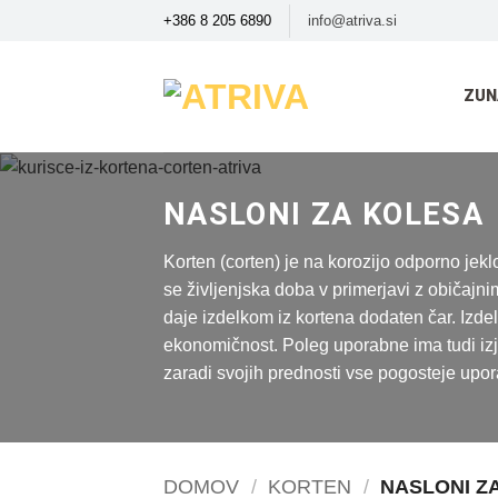
Skoči
+386 8 205 6890
info@atriva.si
na
vsebino
ZUN
NASLONI ZA KOLESA
Korten (corten) je na korozijo odporno jeklo
se življenjska doba v primerjavi z običajnim
daje izdelkom iz kortena dodaten čar. Izde
ekonomičnost. Poleg uporabne ima tudi izje
zaradi svojih prednosti vse pogosteje uporabl
DOMOV
/
KORTEN
/
NASLONI Z