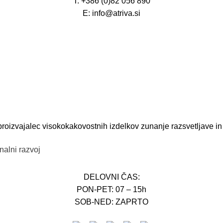
T: +386 (0)82 056 890
E: info@atriva.si
roizvajalec visokokakovostnih izdelkov zunanje razsvetljave i
DELOVNI ČAS:
PON-PET: 07 – 15h
SOB-NED: ZAPRTO