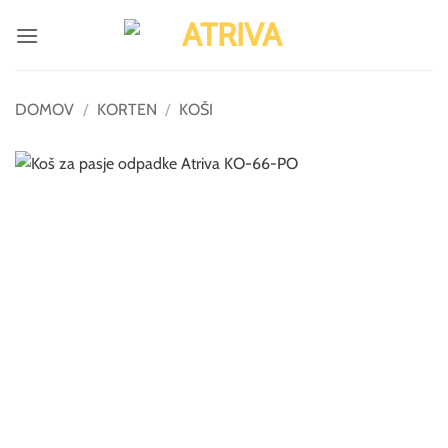
Skoči
na
vsebino
DOMOV
/
KORTEN
/
KOŠI