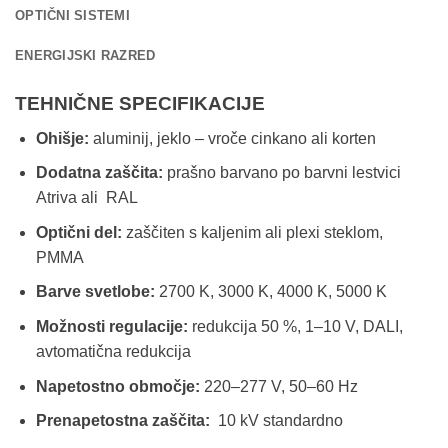
OPTIČNI SISTEMI
ENERGIJSKI RAZRED
TEHNIČNE SPECIFIKACIJE
Ohišje:
aluminij, jeklo – vroče cinkano ali korten
Dodatna zaščita:
prašno barvano po barvni lestvici
Atriva ali RAL
Optični del:
zaščiten s kaljenim ali plexi steklom,
PMMA
Barve svetlobe:
2700 K, 3000 K, 4000 K, 5000 K
Možnosti regulacije:
redukcija 50 %, 1–10 V, DALI,
avtomatična redukcija
Napetostno območje:
220–277 V, 50–60 Hz
Prenapetostna zaščita:
10 kV standardno