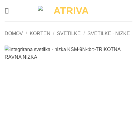
Skoči
na
vsebino
DOMOV
/
KORTEN
/
SVETILKE
/
SVETILKE - NIZKE