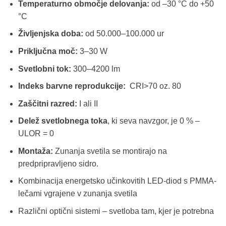
Temperaturno območje delovanja:
od –30 °C do +50
°C
Življenjska doba:
od 50.000–100.000 ur
Priključna moč:
3–30 W
Svetlobni tok:
300–4200 lm
Indeks barvne reprodukcije:
CRI>70 oz. 80
Zaščitni razred:
I ali II
Delež svetlobnega toka
, ki seva navzgor, je 0 % –
ULOR = 0
Montaža:
Zunanja svetila se montirajo na
predpripravljeno sidro.
Kombinacija energetsko učinkovitih LED-diod s PMMA-
lečami vgrajene v zunanja svetila
Različni optični sistemi – svetloba tam, kjer je potrebna