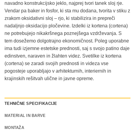
navadno konstrukcijsko jeklo, najprej tvori tanek sloj rje.
Vendar pa baker in fosfor, ki sta mu dodana, tvorita v stiku z
zrakom oksidativni sloj – rjo, ki stabilizira in prepreči
nadaljnjo oksidacijo pločevine. Izdelki iz kortena (cortena)
ne potrebujejo nikakršnega poznejšega vzdrževanja. S
tem dosežemo dolgotrajno ekonomičnost. Poleg uporabne
ima tudi izjemne estetske prednosti, saj s svojo patino daje
edinstven, naraven in žlahten videz. Svetilke iz kortena
(cortena) se zaradi svojih prednosti in videza vse
pogosteje uporabljajo v arhitekturnih, interiernih in
krajinskih rešitvah ulične in javne opreme.
TEHNIČNE SPECIFIKACIJE
MATERIAL IN BARVE
MONTAŽA